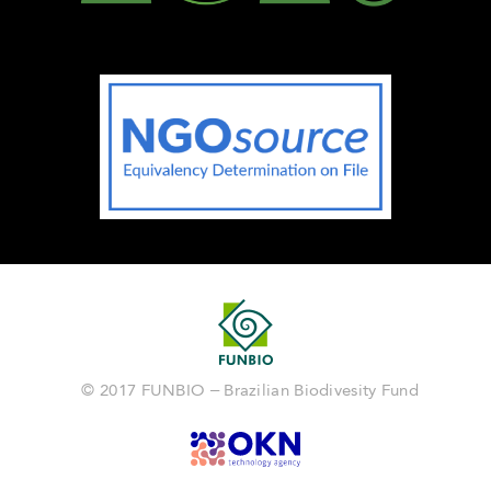
© 2017 FUNBIO – Brazilian Biodivesity Fund