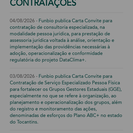
CONTRATAÇÕES
as casas de reza são locais onde
conhecimentos, histórias e tradições são
compartilhados entre diferentes
04/08/2026 -
Funbio publica Carta Convite para
gerações, contribuindo para a
contratação de consultoria especializada, na
continuidade da cultura Guarani-Kaiowá. A
modalidade pessoa jurídica, para prestação de
atividade foi organizada pela Aty Guasu e
assessoria jurídica voltada à análise, orientação e
contou com apoio do projeto Tradição e
implementação das providências necessárias à
Futuro – Tecendo Caminhos para o Bem
adoção, operacionalização e conformidade
Viver Indígena, executado pelo FUNBIO
regulatória do projeto DataClima+.
em parceria com a Petrobras.
03/08/2026 -
Funbio publica Carta Convite para
Contratação de Serviço Especializado Pessoa Física
para fortalecer os Grupos Gestores Estaduais (GGE),
especialmente no que se refere à organização, ao
planejamento e operacionalização dos grupos, além
do registro e monitoramento das ações,
denominadas de esforços do Plano ABC+ no estado
do Tocantins.