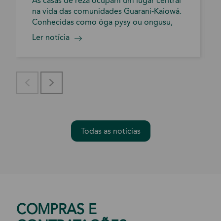
As casas de reza ocupam um lugar central
na vida das comunidades Guarani-Kaiowá.
Conhecidas como óga pysy ou ongusu,
são espaços destinados à realização de
Ler notícia
encontros e outras práticas tradicionais
que fazem parte da vida comunitária.
Recentemente, a Aldeia Panambizinho,
comunidade Guarani-Kaiowá localizada no
Mato Grosso do Sul, realizou um mutirão
para a construção de uma nova casa. A
atividade incluiu a coleta de sapé, material
utilizado na cobertura e no fechamento da
estrutura, além da preparação e
Todas as notícias
transporte do material até o local da
construção. Após a coleta, o sapé foi
empregado na finalização do telhado e
das paredes da casa, cuja estrutura já havia
sido montada com madeira e bambu. O
trabalho reuniu integrantes da
COMPRAS E
comunidade em diferentes etapas do
processo. Além de sua função espiritual,