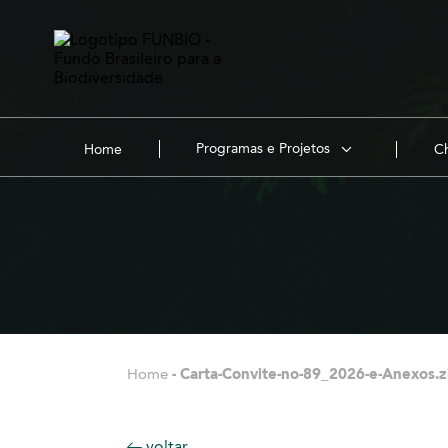
Programas e Projetos
Home
Ch
Home
-
Carta-Convite-no-89_2026-e-Anexos.z
voltar