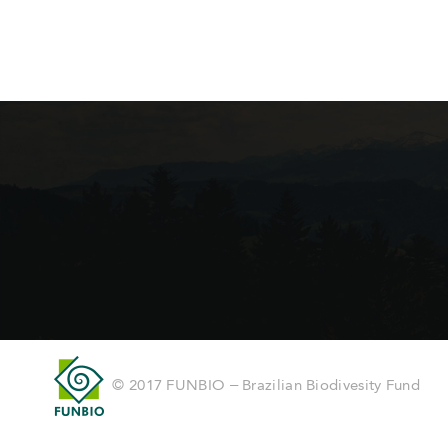
© 2017 FUNBIO – Brazilian Biodivesity Fund