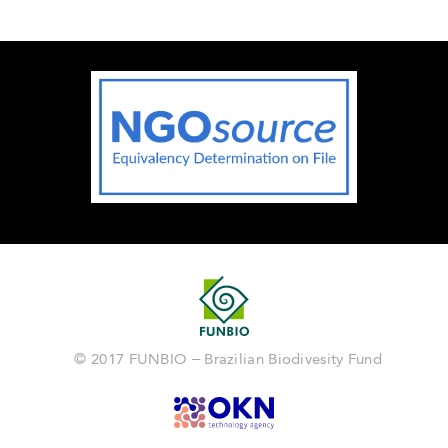
© 2017 FUNBIO – Brazilian Biodivesity Fund