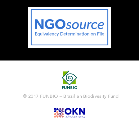
© 2017 FUNBIO – Brazilian Biodivesity Fund