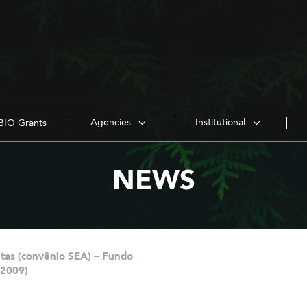
Agencies
Institutional
IO Grants
NEWS
ntas (convênio SEA) – Fundo
_2009)