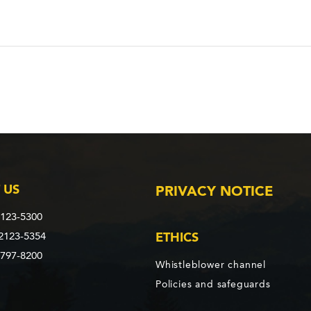
 US
PRIVACY NOTICE
2123-5300
 2123-5354
ETHICS
3797-8200
Whistleblower channel
Policies and safeguards