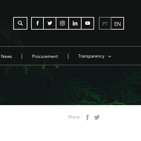
PT
EN
Transparency
News
Procurement
Share :