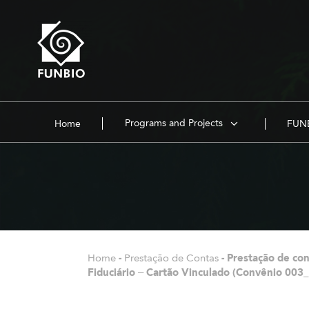
Programs and Projects
Home
FUNB
Home
-
Prestação de Contas
-
Prestação de co
Fiduciário – Cartão Vinculado (Convênio 003