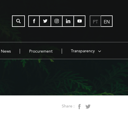
PT
EN
Transparency
News
Procurement
Share :