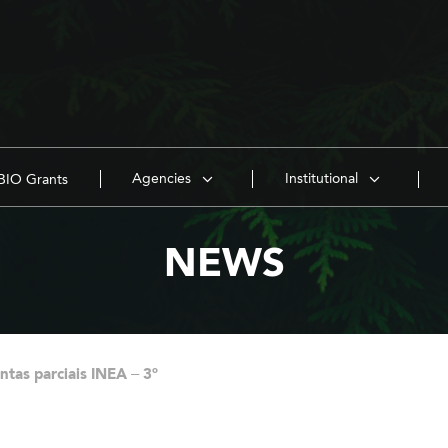
Agencies
Institutional
IO Grants
NEWS
ntas parciais INEA – 3º