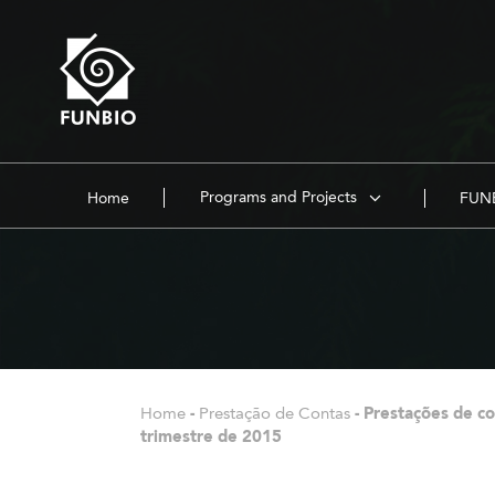
Programs and Projects
Home
FUNB
Home
-
Prestação de Contas
-
Prestações de co
trimestre de 2015