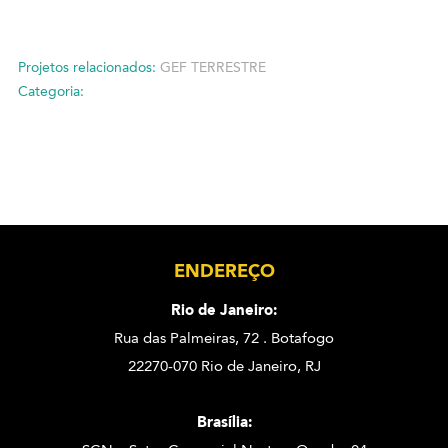
Projetos relacionados:
GEF TERRESTRE
Categoria:
ENDEREÇO
Rio de Janeiro:
Rua das Palmeiras, 72 . Botafogo
22270-070 Rio de Janeiro, RJ
Brasília: