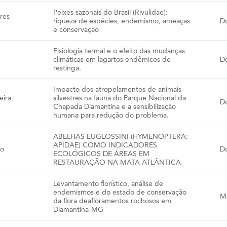
Peixes sazonais do Brasil (Rivulidae):
res
riqueza de espécies, endemismo, ameaças
D
e conservação
Fisiologia termal e o efeito das mudanças
climáticas em lagartos endêmicos de
D
restinga.
Impacto dos atropelamentos de animais
eira
silvestres na fauna do Parque Nacional da
D
Chapada Diamantina e a sensibilização
humana para redução do problema.
ABELHAS EUGLOSSINI (HYMENOPTERA:
APIDAE) COMO INDICADORES
ro
D
ECOLÓGICOS DE ÁREAS EM
RESTAURAÇÃO NA MATA ATLÂNTICA
Levantamento florístico, análise de
endemismos e do estado de conservação
M
da flora deafloramentos rochosos em
Diamantina-MG