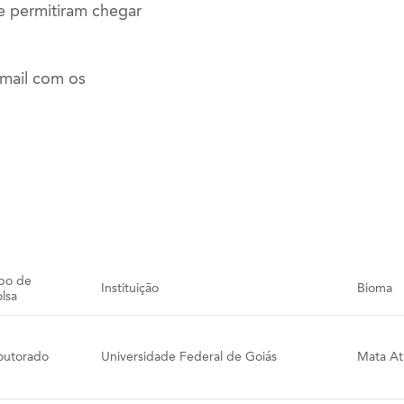
e permitiram chegar
mail com os
po de
Instituição
Bioma
lsa
outorado
Universidade Federal de Goiás
Mata Atl