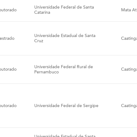
Universidade Federal de Santa
outorado
Mata Atl
Catarina
Universidade Estadual de Santa
estrado
Caating
Cruz
Universidade Federal Rural de
outorado
Caating
Pernambuco
outorado
Universidade Federal de Sergipe
Caating
Universidade Estadual de Santa