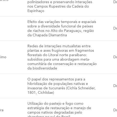
polinizadores e preservando interações
D
nos Campos Rupestres da Cadeia do
Espinhaço
Efeito das variações temporais e espaciais
sobre a diversidade funcional de peixes
D
de riachos no Alto do Paraguaçu, região
da Chapada Diamantina
Redes de interações mutualistas entre
plantas e aves frugívoras em fragmentos
florestais do Litoral norte paraibano:
nimo
D
subsídios para uma abordagem meta-
comunitária de conservação e restauração
da biodiversidade
O papel dos represamentos para a
hibridização de populações nativas e
D
invasoras de tucunarés (Cichla Schneider,
1801, Cichlidae)
Utilização do pastejo e fogo como
estratégia de restauração e manejo de
ira
D
campos nativos degradadas pelo
abandono no sul do Brasil