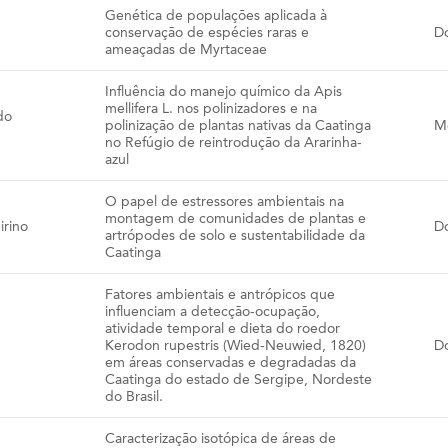
Genética de populações aplicada à
conservação de espécies raras e
D
ameaçadas de Myrtaceae
Influência do manejo químico da Apis
mellifera L. nos polinizadores e na
do
polinização de plantas nativas da Caatinga
M
no Refúgio de reintrodução da Ararinha-
azul
O papel de estressores ambientais na
montagem de comunidades de plantas e
irino
D
artrópodes de solo e sustentabilidade da
Caatinga
Fatores ambientais e antrópicos que
influenciam a detecção-ocupação,
atividade temporal e dieta do roedor
Kerodon rupestris (Wied-Neuwied, 1820)
D
em áreas conservadas e degradadas da
Caatinga do estado de Sergipe, Nordeste
do Brasil.
Caracterização isotópica de áreas de