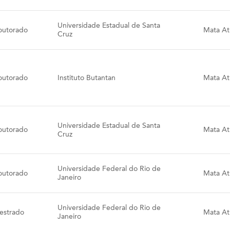
Universidade Estadual de Santa
outorado
Mata Atl
Cruz
outorado
Instituto Butantan
Mata Atl
Universidade Estadual de Santa
outorado
Mata Atl
Cruz
Universidade Federal do Rio de
outorado
Mata Atl
Janeiro
Universidade Federal do Rio de
estrado
Mata Atl
Janeiro