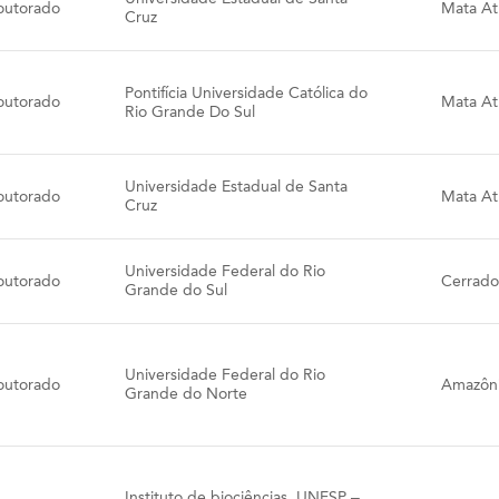
outorado
Mata Atl
Cruz
Pontifícia Universidade Católica do
outorado
Mata Atl
Rio Grande Do Sul
Universidade Estadual de Santa
outorado
Mata Atl
Cruz
Universidade Federal do Rio
outorado
Cerrado
Grande do Sul
Universidade Federal do Rio
outorado
Amazôn
Grande do Norte
Instituto de biociências, UNESP –