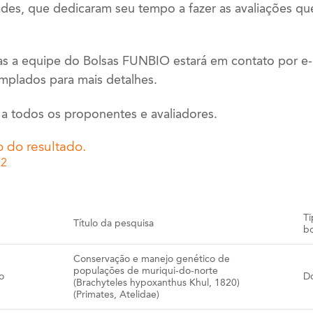
des, que dedicaram seu tempo a fazer as avaliações qu
s a equipe do Bolsas FUNBIO estará em contato por e-
mplados para mais detalhes.
 todos os proponentes e avaliadores.
o do resultado.
22
Ti
Título da pesquisa
bo
Conservação e manejo genético de
populações de muriqui-do-norte
o
D
(Brachyteles hypoxanthus Khul, 1820)
(Primates, Atelidae)