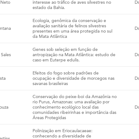
 Neto
interesse ao tráfico de aves silvestres no
D
estado da Bahia.
Ecologia, genômica da conservação e
avaliação sanitária de felinos silvestres
antana
D
presentes em uma área protegida no sul
da Mata Atlântica
Genes sob seleção em função de
 Sales
antropização na Mata Atlântica: estudo de
D
caso em Euterpe edulis.
Efeitos do fogo sobre padrões de
sta
ocupação e diversidade de morcegos nas
D
savanas brasileiras
Conservação do peixe-boi da Amazônia no
rio Purus, Amazonas: uma avaliação por
ouza
conhecimento ecológico local das
D
comunidades ribeirinhas e importância das
Áreas Protegidas
Polinização em Eriocaulacaeae:
conhecendo a diversidade de
rtins