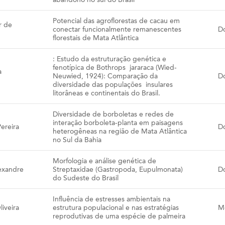
Potencial das agroflorestas de cacau em
r de
conectar funcionalmente remanescentes
D
florestais de Mata Atlântica
: Estudo da estruturação genética e
fenotípica de Bothrops jararaca (Wied-
a
Neuwied, 1924): Comparação da
D
diversidade das populações insulares
litorâneas e continentais do Brasil.
Diversidade de borboletas e redes de
interação borboleta-planta em paisagens
ereira
D
heterogêneas na região de Mata Atlântica
no Sul da Bahia
Morfologia e análise genética de
exandre
Streptaxidae (Gastropoda, Eupulmonata)
D
do Sudeste do Brasil
Influência de estresses ambientais na
iveira
estrutura populacional e nas estratégias
M
reprodutivas de uma espécie de palmeira