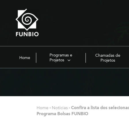
Programas e
Chamadas de
Home
Projetos
Projetos
Home
-
Notícias
-
Confira a lista dos selecion
Programa Bolsas FUNBIO