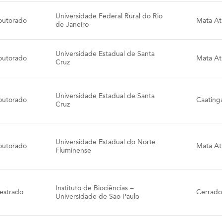
Universidade Federal Rural do Rio
outorado
Mata Atl
de Janeiro
Universidade Estadual de Santa
outorado
Mata Atl
Cruz
Universidade Estadual de Santa
outorado
Caating
Cruz
Universidade Estadual do Norte
outorado
Mata Atl
Fluminense
Instituto de Biociências –
estrado
Cerrado
Universidade de São Paulo