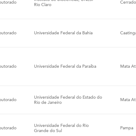
outorado
Cerrado
Rio Claro
outorado
Universidade Federal da Bahia
Caating
outorado
Universidade Federal da Paraíba
Mata Atl
Universidade Federal do Estado do
outorado
Mata Atl
Rio de Janeiro
Universidade Federal do Rio
outorado
Pampa
Grande do Sul