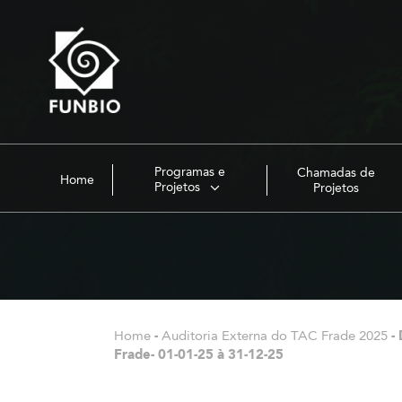
Programas e
Chamadas de
Home
Projetos
Projetos
Home
-
Auditoria Externa do TAC Frade 2025
-
Frade- 01-01-25 à 31-12-25