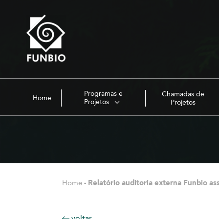
Programas e
Chamadas de
Home
Projetos
Projetos
Home
-
Relatório auditoria externa Funbio as
voltar