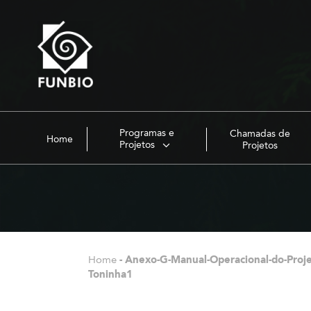
Programas e
Chamadas de
Home
Projetos
Projetos
Home
-
Anexo-G-Manual-Operacional-do-Proje
Toninha1