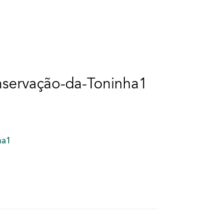
nservação-da-Toninha1
ha1