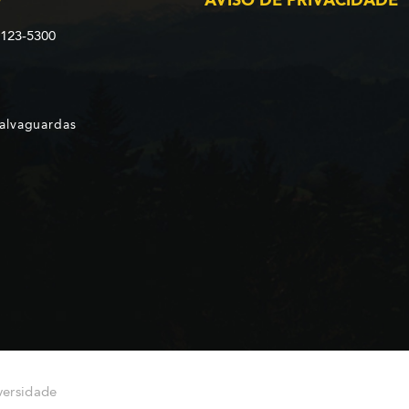
2123-5300
Salvaguardas
versidade