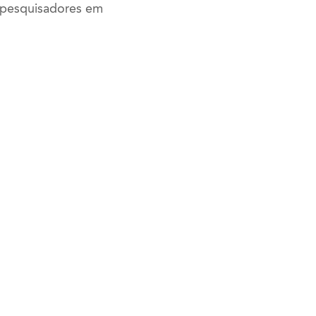
 pesquisadores em
O
AVISO DE PRIVACIDADE
2123-5300
Salvaguardas