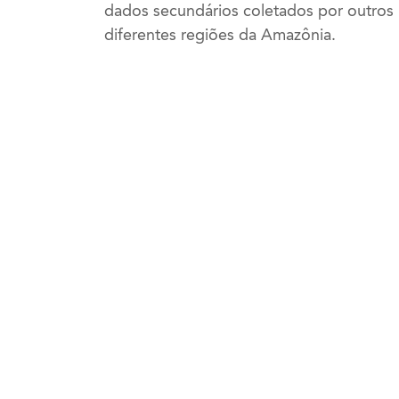
dados secundários coletados por outros
diferentes regiões da Amazônia.
ENDEREÇO
CONTAT
Rio de Janeiro:
Tel: +55 21 
Rua das Palmeiras, 72 . Botafogo
ÉTICA
22270-070 Rio de Janeiro, RJ
Ouvidoria
Políticas e 
Brasília:
SCN – Setor Comercial Norte – Quadra 04