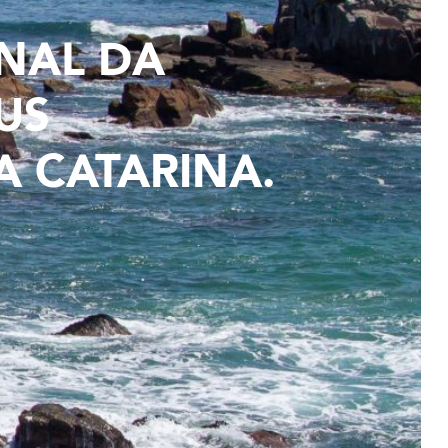
NAL DA
US
A CATARINA.