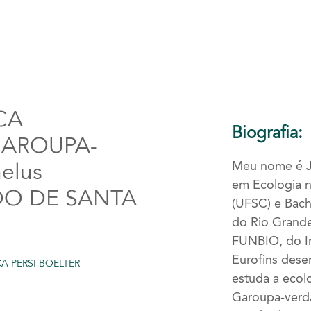
CA
Biografia:
GAROUPA-
Meu nome é Jé
elus
em Ecologia n
ADO DE SANTA
(UFSC) e Bach
do Rio Grand
FUNBIO, do I
Eurofins dese
CA PERSI BOELTER
estuda a ecol
Garoupa-verda