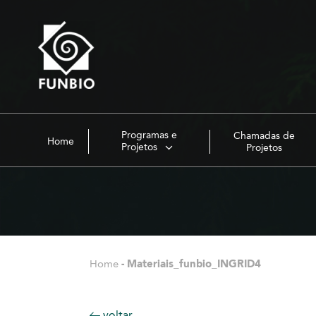
Programas e
Chamadas de
Home
Projetos
Projetos
Home
-
Materiais_funbio_INGRID4
voltar