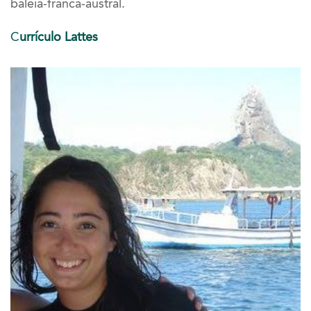
baleia-franca-austral.
C
urrículo Lattes