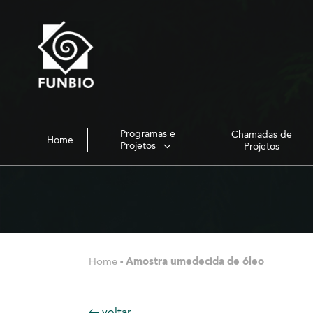
Programas e
Chamadas de
Home
Projetos
Projetos
Home
-
Amostra umedecida de óleo
voltar