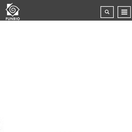
MICROBIOMA DOS
ANFÍBIOS DO CERRADO –
O EFEITO DA
AGRICULTURA NA
COMUNIDADE DE
MICRORGANISMOS
SIMBIÓTICOS QUE
INFLUENCIAM AS