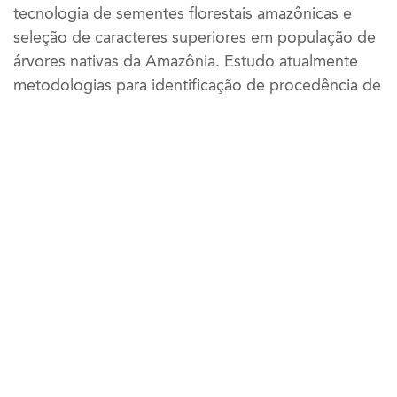
tecnologia de sementes florestais amazônicas e
seleção de caracteres superiores em população de
árvores nativas da Amazônia. Estudo atualmente
metodologias para identificação de procedência de
madeira para dar subsidio à prevenção do
desmatamento e extração ilegal de madeiras na
Amazônia.
Vídeos