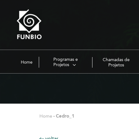
Programas e
Chamadas de
Home
Projetos
Projetos
Home
-
Cedro_1
voltar