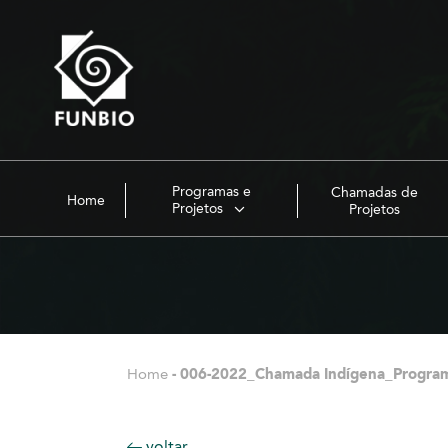
Programas e
Chamadas de
Home
Projetos
Projetos
Home
-
006-2022_Chamada Indígena_Progra
voltar