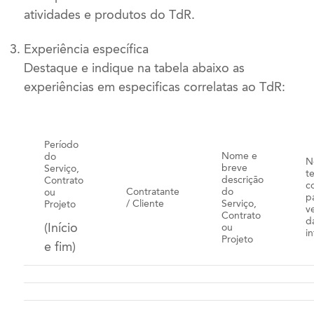
atividades e produtos do TdR.
Experiência específica
Destaque e indique na tabela abaixo as
experiências em especificas correlatas ao TdR:
Período
Nome e
do
N
breve
Serviço,
t
descrição
Contrato
c
Contratante
do
ou
p
/ Cliente
Serviço,
Projeto
v
Contrato
d
(Início
ou
i
Projeto
e fim)