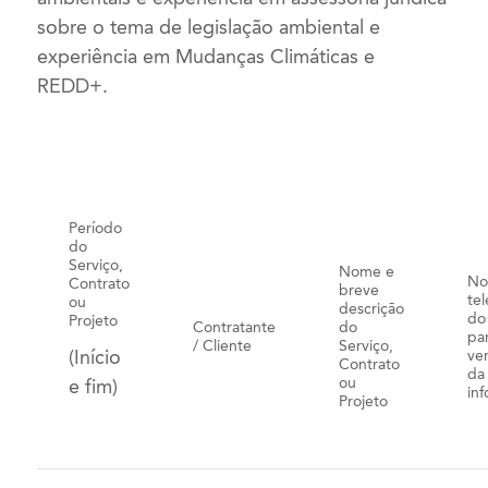
sobre o tema de legislação ambiental e
experiência em Mudanças Climáticas e
REDD+.
Período
do
Serviço,
Nome e
No
Contrato
breve
te
ou
descrição
do
Projeto
Contratante
do
pa
/ Cliente
Serviço,
(Início
ver
Contrato
da
ou
e fim)
in
Projeto