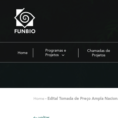
Programas e
Chamadas de
Home
Projetos
Projetos
Home
-
Edital Tomada de Preço Ampla Nacion
voltar