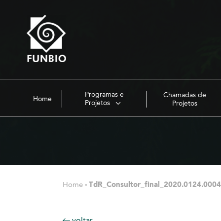
Programas e
Chamadas de
Home
Projetos
Projetos
Home
-
TdR_Consultor_final_2020.0124.0004
voltar