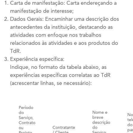
Carta de manifestação: Carta endereçando a
manifestação de interesse;
Dados Gerais: Encaminhar uma descrição dos
antecedentes da instituição, destacando as
atividades com enfoque nos trabalhos
relacionados às atividades e aos produtos do
TdR.
Experiência específica:
Indique, no formato da tabela abaixo, as
experiências específicas correlatas ao TdR
(acrescentar linhas, se necessário):
Período
Nome e
do
No
breve
Serviço,
te
descrição
Contrato
do
Contratante
do
ou
pa
/ Cliente
Serviço,
Projeto