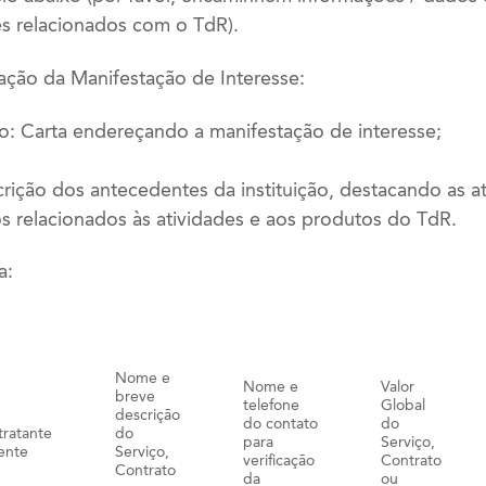
es relacionados com o TdR).
ção da Manifestação de Interesse:
o: Carta endereçando a manifestação de interesse;
ição dos antecedentes da instituição, destacando as a
s relacionados às atividades e aos produtos do TdR.
a:
Nome e
Nome e
Valor
breve
telefone
Global
descrição
do contato
do
ratante
do
para
Serviço,
iente
Serviço,
verificação
Contrato
Contrato
da
ou