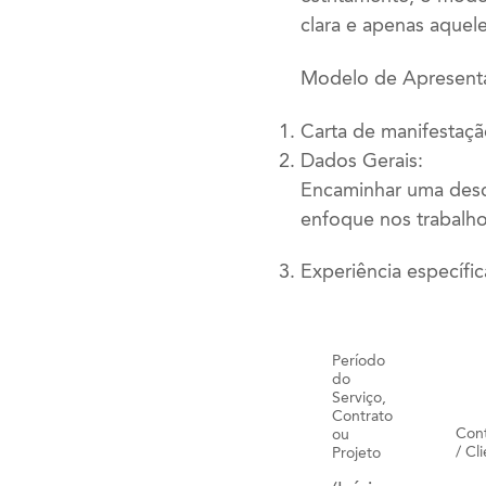
clara e apenas aquel
Modelo de Apresenta
Carta de manifestaçã
Dados Gerais:
Encaminhar uma descr
enfoque nos trabalho
Experiência específic
Período
do
Serviço,
Contrato
Cont
ou
/ Cl
Projeto