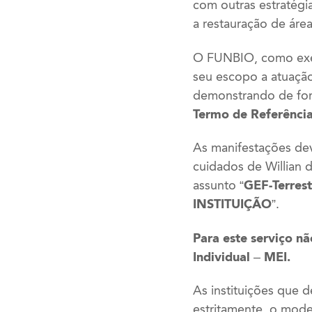
com outras estratégi
a restauração de áre
O FUNBIO, como exec
seu escopo a atuação
demonstrando de forma
Termo de Referênci
As manifestações de
cuidados de Willian 
assunto “
GEF-Terrest
INSTITUIÇÃO
”.
Para este serviço n
Individual – MEI.
As instituições que 
estritamente, o mode