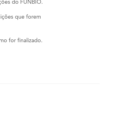
ações do FUNBIO.
uições que forem
o for finalizado.