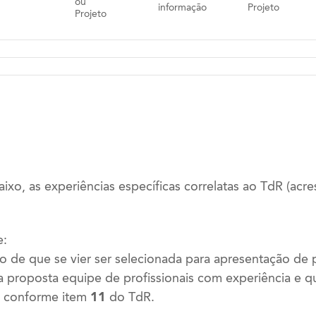
ou
informação
Projeto
Projeto
aixo, as experiências específicas correlatas ao TdR (acres
e:
o de que se vier ser selecionada para apresentação de 
a proposta equipe de profissionais com experiência e qu
, conforme item
11
do TdR.