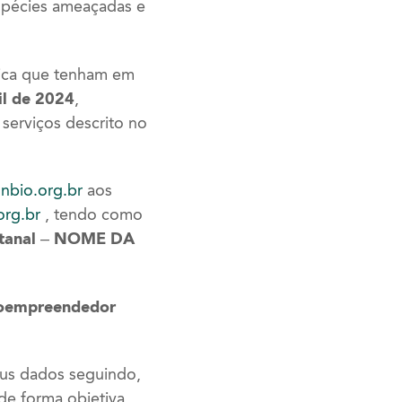
espécies ameaçadas e
ica que tenham em
il de 2024
,
 serviços descrito no
unbio.org.br
aos
rg.br
, tendo como
ntanal – NOME DA
croempreendedor
eus dados seguindo,
de forma objetiva,