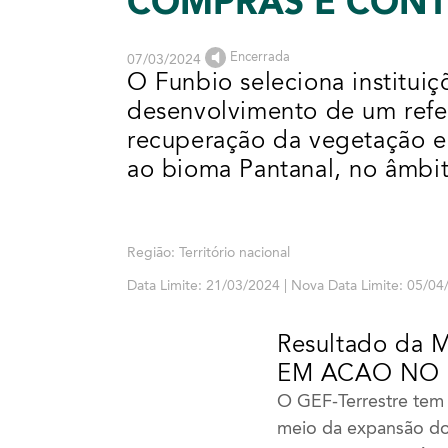
COMPRAS E CON
Encerrada
07/03/2024
O Funbio seleciona instituiç
desenvolvimento de um refer
recuperação da vegetação e
ao bioma Pantanal, no âmbit
Região: Território nacional
Data Limite: 21/03/2024 | Nova Data Limite: 05/0
Resultado da 
EM ACAO NO
O GEF-Terrestre tem
meio da expansão do