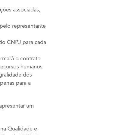
ações associadas,
 pelo representante
o do CNPJ para cada
irmará o contrato
 recursos humanos
egralidade dos
apenas para a
 apresentar um
 na Qualidade e