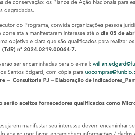
as de conservação: os Planos de Ação Nacionais para 
as degradadas.
utor do Programa, convida organizações pessoa juríd
 correlata a manifestarem interesse até o
dia 05 de abr
 objetiva e clara que são qualificados para realizar os
a (TdR) nº 2024.0219.00064-7.
verão ser encaminhadas para o e-mail:
willian.edgard@f
dos Santos Edgard, com cópia para
uocompras@funbio.o
re – Consultoria PJ –
Elaboração de indicadores_Pa
ão serão aceitos fornecedores qualificados como Mi
desejarem manifestar seu interesse devem encaminhar s
lo abaixo (por favor, encaminhem informações / dados 