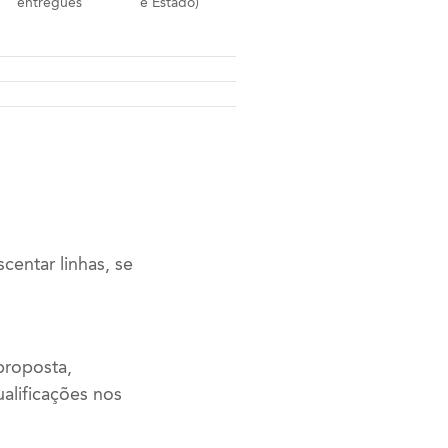
entregues
e Estado)
centar linhas, se
proposta,
alificações nos