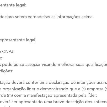
entante legal:
 declaro serem verdadeiras as informações acima.
epresentante legal]
o CNPJ;
io
s poderão se associar visando melhorar suas qualificaçõ
dições:
stação deverá conter uma declaração de intenções assi
a organização líder e demonstrando que a (s) empresa (s
da (m) com a manifestação apresentada pela líder;
deverá ser apresentado uma breve descrição dos antec