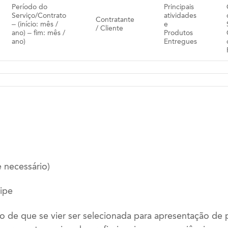
Período do
Principais
Serviço/Contrato
atividades
Contratante
– (início: mês /
e
/ Cliente
ano) – fim: mês /
Produtos
ano)
Entregues
e necessário)
ipe
o de que se vier ser selecionada para apresentação de 