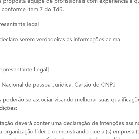
a proposta equipe de profissionais com experiência e qu
, conforme item 7 do TdR.
resentante legal
 declaro serem verdadeiras as informações acima.
epresentante Legal]
 Nacional de pessoa Jurídica: Cartão do CNPJ
s poderão se associar visando melhorar suas qualificaçõ
dições:
stação deverá conter uma declaração de intenções assi
a organização líder e demonstrando que a (s) empresa (s