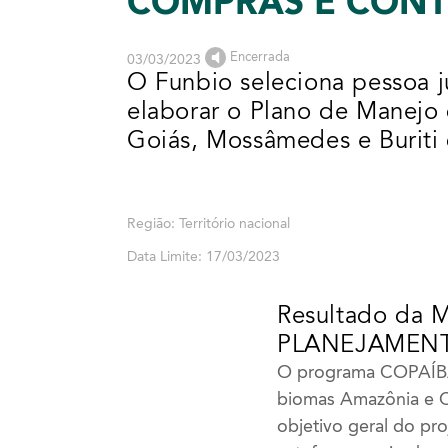
COMPRAS E CON
Encerrada
03/03/2023
O Funbio seleciona pessoa ju
elaborar o Plano de Manejo 
Goiás, Mossâmedes e Buriti
Região: Território nacional
Data Limite: 17/03/2023
Resultado da 
PLANEJAMENT
O programa COPAÍBAS
biomas Amazônia e C
objetivo geral do pr