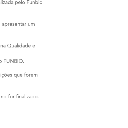
alizada pelo Funbio
m apresentar um
 na Qualidade e
do FUNBIO.
uições que forem
o for finalizado.