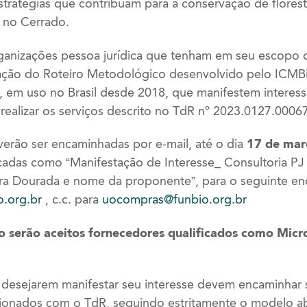
stratégias que contribuam para a conservação de flores
 no Cerrado.
ganizações pessoa jurídica que tenham em seu escopo 
cação do Roteiro Metodológico desenvolvido pelo ICMBi
, em uso no Brasil desde 2018, que manifestem intere
 realizar os serviços descrito no TdR nº 2023.0127.00067
erão ser encaminhadas por e-mail, até o dia
17 de mar
icadas como “Manifestação de Interesse_ Consultoria P
ra Dourada e nome da proponente”, para o seguinte en
o.org.br
, c.c. para
uocompras@funbio.org.br
ão serão aceitos fornecedores qualificados como Mi
 desejarem manifestar seu interesse devem encaminhar
lacionados com o TdR, seguindo estritamente o modelo a