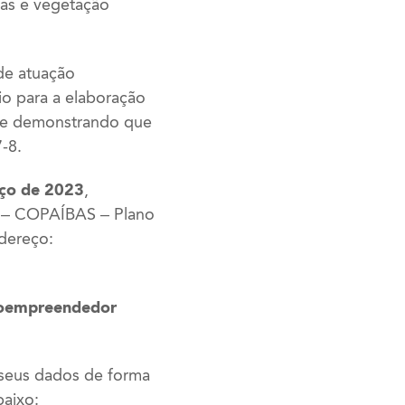
tas e vegetação
de atuação
o para a elaboração
sse demonstrando que
-8.
ço de 2023
,
J – COPAÍBAS – Plano
dereço:
croempreendedor
 seus dados de forma
baixo: