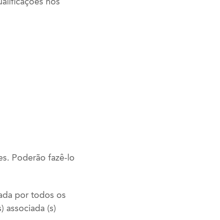
alificações nos
es. Poderão fazê-lo
nada por todos os
) associada (s)