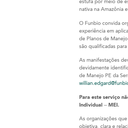
estufa por meio de e
nativa na Amazônia e
O Funbio convida or
experiência em apli
de Planos de Manejo
são qualificadas para
As manifestações dev
devidamente identif
de Manejo PE da Ser
willian.edgard@funbi
Para este serviço n
Individual – MEI.
As organizações que
objetiva, clara e re