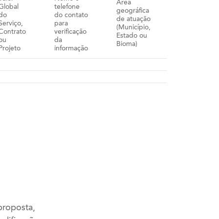
Área
Global
telefone
geográfica
do
do contato
de atuação
Serviço,
para
(Município,
Contrato
verificação
Estado ou
ou
da
Bioma)
Projeto
informação
proposta,