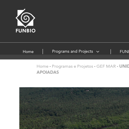
Programs and Projects
Home
FUNB
Home
-
Programas e Projetos
-
GEF MAR
-
UNI
APOIADAS