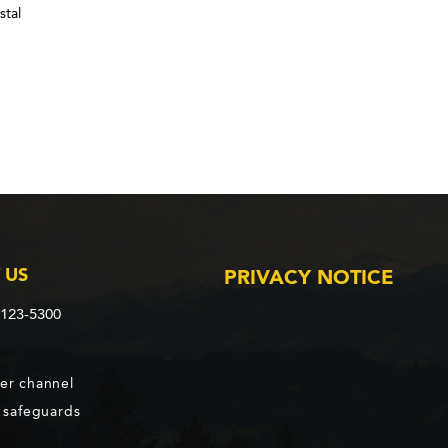
stal
 US
PRIVACY NOTICE
2123-5300
er channel
d safeguards