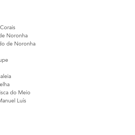
Corais
 de Noronha
ndo de Noronha
lupe
aleia
elha
isca do Meio
Manuel Luís