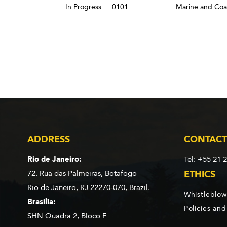
In Progress
0101
Marine and Coa
ADDRESS
CONTACT
Rio de Janeiro:
Tel: +55 21 
72. Rua das Palmeiras,
Botafogo
ETHICS
Rio de Janeiro, RJ 22270-070,
Brazil.
Whistleblow
Brasília:
Policies an
SHN Quadra 2, Bloco F