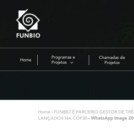
Programas e
Chamadas de
Home
Projetos
Projetos
Home
-
FUNBIO É PARCEIRO GESTOR DE TRÊS
LANÇADOS NA COP30
-
WhatsApp Image 202