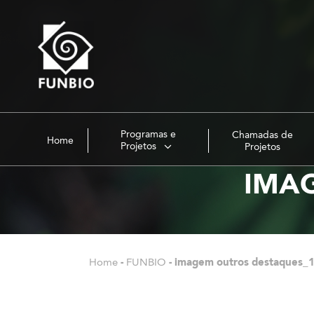
Programas e
Chamadas de
Home
Projetos
Projetos
IMA
Home
-
FUNBIO
-
imagem outros destaques_