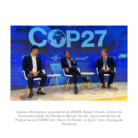
Gustavo Montezano, presidente do BNDES, Rafael Chaves, diretor de
Sustentabilidade da Petrobras
Manoel Serrão, Superintendente de
Programas do FUNBIO em Sharm El-Sheikh, no Egito.
Foto: Divulgação
Petrobras