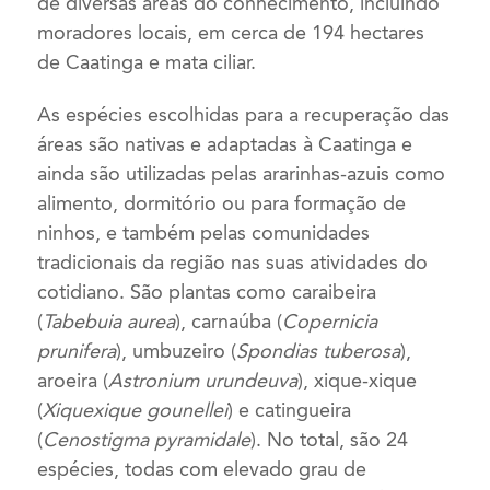
de diversas áreas do conhecimento, incluindo
moradores locais, em cerca de 194 hectares
de Caatinga e mata ciliar.
As espécies escolhidas para a recuperação das
áreas são nativas e adaptadas à Caatinga e
ainda são utilizadas pelas ararinhas-azuis como
alimento, dormitório ou para formação de
ninhos, e também pelas comunidades
tradicionais da região nas suas atividades do
cotidiano. São plantas como caraibeira
(
Tabebuia aurea
), carnaúba (
Copernicia
prunifera
), umbuzeiro (
Spondias tuberosa
),
aroeira (
Astronium urundeuva
), xique-xique
(
Xiquexique gounellei
) e catingueira
(
Cenostigma pyramidale
). No total, são 24
espécies, todas com elevado grau de