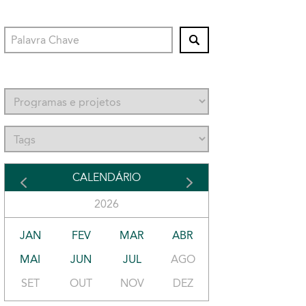
CALENDÁRIO
2026
JAN
FEV
MAR
ABR
MAI
JUN
JUL
AGO
SET
OUT
NOV
DEZ