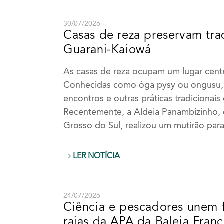
30/07/2026
Casas de reza preservam tr
Guarani-Kaiowá
As casas de reza ocupam um lugar cent
Conhecidas como óga pysy ou ongusu, s
encontros e outras práticas tradicionais
Recentemente, a Aldeia Panambizinho,
Grosso do Sul, realizou um mutirão par
2023
2
LER NOTÍCIA
JAN
FEV
MAR
ABR
JAN
FEV
MAI
JUN
JUL
AGO
MAI
JUN
24/07/2026
Ciência e pescadores unem 
SET
OUT
NOV
DEZ
SET
OUT
raias da APA da Baleia Franc