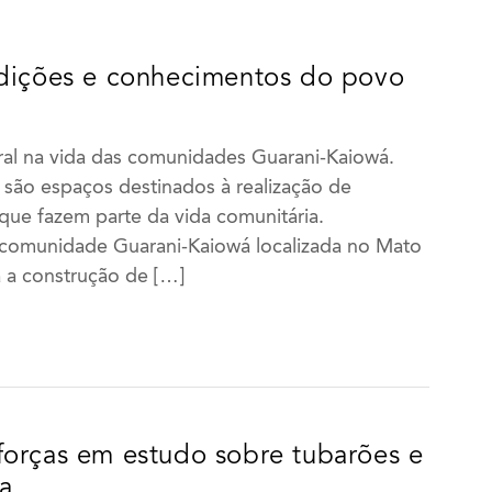
adições e conhecimentos do povo
ral na vida das comunidades Guarani-Kaiowá.
ão espaços destinados à realização de
 que fazem parte da vida comunitária.
 comunidade Guarani-Kaiowá localizada no Mato
a a construção de […]
024
2025
MAR
ABR
JAN
FEV
MAR
ABR
JUL
AGO
MAI
JUN
JUL
AGO
forças em estudo sobre tubarões e
NOV
DEZ
SET
OUT
NOV
DEZ
a