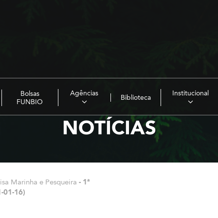
Agências
Institucional
Bolsas
Biblioteca
FUNBIO
NOTÍCIAS
uisa Marinha e Pesqueira
-
1ª
1-01-16)