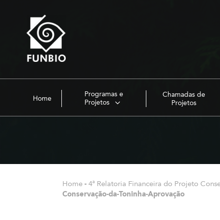
Programas e
Chamadas de
Home
Projetos
Projetos
Home
-
4ª Relatoria Financeira do Projeto Cons
Conservação-da-Toninha-Aprovação