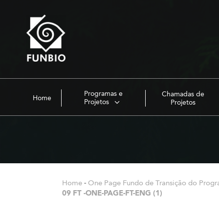
Programas e
Chamadas de
Home
Projetos
Projetos
Home
-
One Page Fundo de Transição do Progr
09 FT -ONE-PAGE-FT-ENG (1)