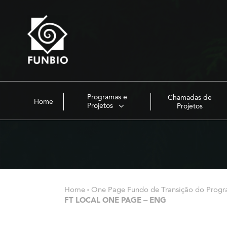
Programas e
Chamadas de
Home
Projetos
Projetos
Home
-
One Page Fundo de Transição do Pro
FT LOCAL ONE PAGE – ENG