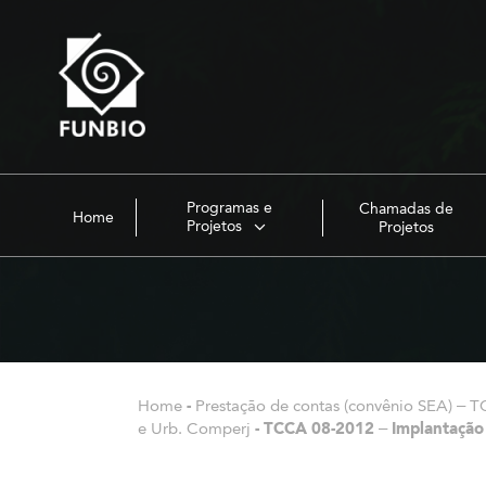
Programas e
Chamadas de
Home
Projetos
Projetos
Home
-
Prestação de contas (convênio SEA) – T
e Urb. Comperj
-
TCCA 08-2012 – Implantação 