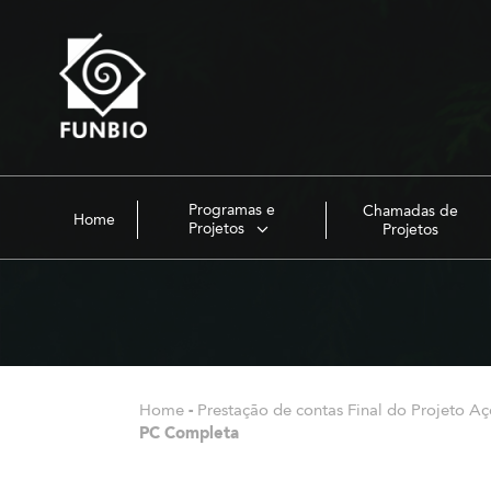
Programas e
Chamadas de
Home
Projetos
Projetos
Home
-
Prestação de contas Final do Projeto A
PC Completa