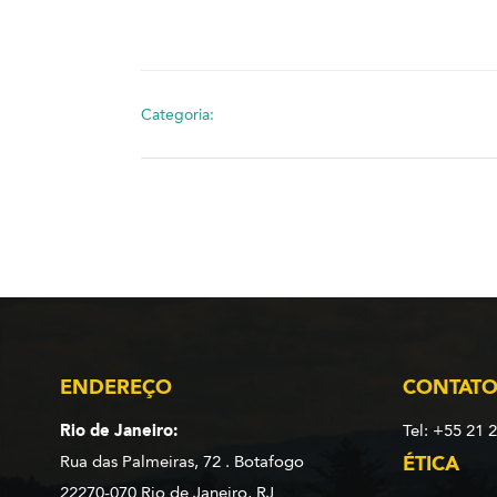
Categoria:
ENDEREÇO
CONTAT
Rio de Janeiro:
Tel: +55 21 
Rua das Palmeiras, 72 . Botafogo
ÉTICA
22270-070 Rio de Janeiro, RJ