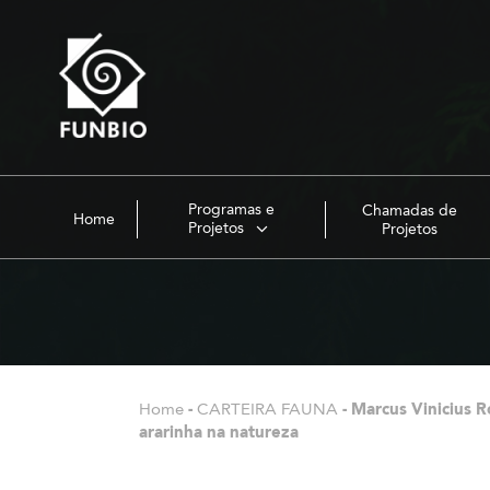
Programas e
Chamadas de
Home
Projetos
Projetos
Home
-
CARTEIRA FAUNA
-
Marcus Vinicius 
ararinha na natureza