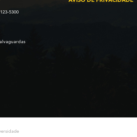
2123-5300
Salvaguardas
versidade