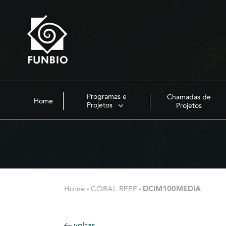
Programas e
Chamadas de
Home
Projetos
Projetos
Home
-
CORAL REEF
-
DCIM100MEDIA
voltar