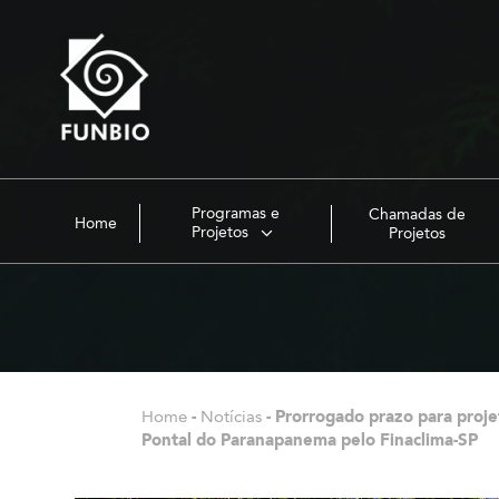
Programas e
Chamadas de
Home
Projetos
Projetos
Home
-
Notícias
-
Prorrogado prazo para proje
Pontal do Paranapanema pelo Finaclima-SP