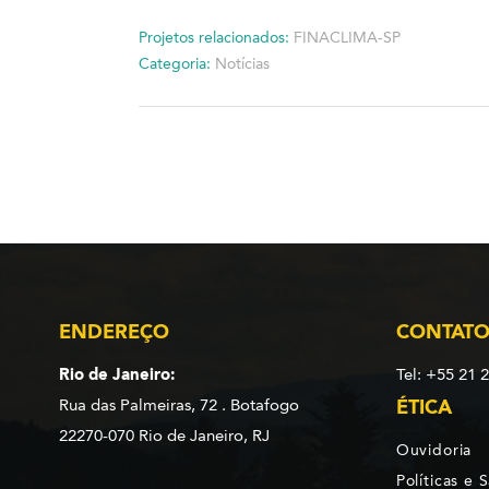
Projetos relacionados:
FINACLIMA-SP
Categoria:
Notícias
ENDEREÇO
CONTAT
Rio de Janeiro:
Tel: +55 21 
Rua das Palmeiras, 72 . Botafogo
ÉTICA
22270-070 Rio de Janeiro, RJ
Ouvidoria
Políticas e 