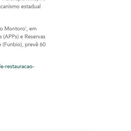
ecanismo estadual
co Montoro’, em
e (APPs) e Reservas
e (Funbio), prevê 60
e-restauracao-