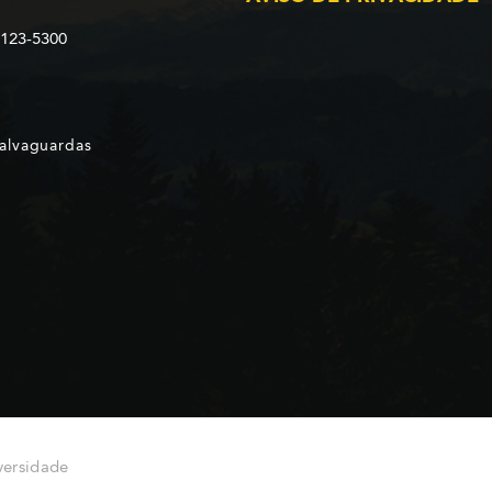
2123-5300
Salvaguardas
versidade