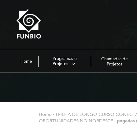
Programas e
Chamadas de
Home
Projetos
Projetos
Home
-
TRILHA DE LONGO CURSO CONECTA
OPORTUNIDADES NO NORDESTE
-
pegadas 