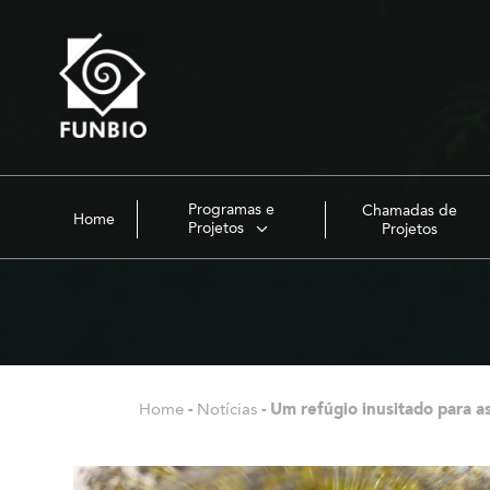
Programas e
Chamadas de
Home
Projetos
Projetos
Home
-
Notícias
-
Um refúgio inusitado para a