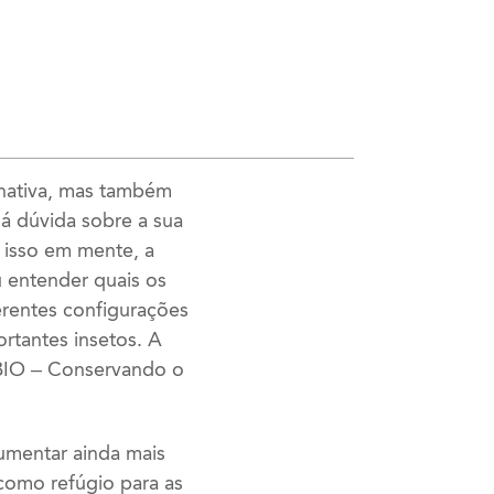
 nativa, mas também
há dúvida sobre a sua
m isso em mente, a
u entender quais os
erentes configurações
rtantes insetos. A
BIO – Conservando o
umentar ainda mais
como refúgio para as