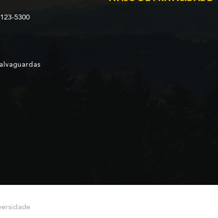
2123-5300
Salvaguardas
versidade