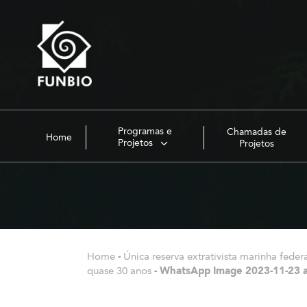
Programas e
Chamadas de
Home
Projetos
Projetos
Home
-
Única reserva extrativista marinha fede
quase 30 anos
-
WhatsApp Image 2023-11-23 a