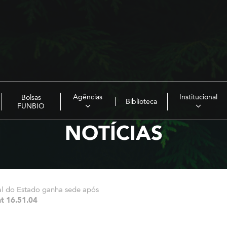
Agências
Institucional
Bolsas
Biblioteca
FUNBIO
NOTÍCIAS
ral do Estado ganha sede após
t 16.51.04