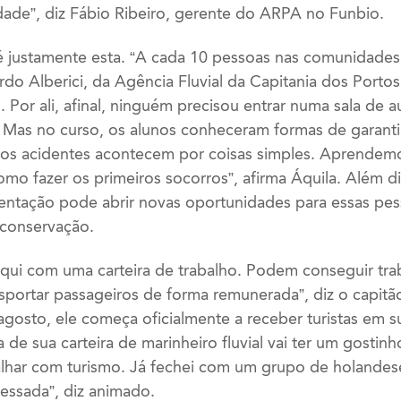
idade”, diz Fábio Ribeiro, gerente do ARPA no Funbio.
é justamente esta. “A cada 10 pessoas nas comunidades,
rdo Alberici, da Agência Fluvial da Capitania dos Porto
 Por ali, afinal, ninguém precisou entrar numa sala de a
 Mas no curso, os alunos conheceram formas de garanti
uitos acidentes acontecem por coisas simples. Aprendem
mo fazer os primeiros socorros”, afirma Áquila. Além di
ntação pode abrir novas oportunidades para essas pes
 conservação.
aqui com uma carteira de trabalho. Podem conseguir tra
portar passageiros de forma remunerada”, diz o capitã
gosto, ele começa oficialmente a receber turistas em 
de sua carteira de marinheiro fluvial vai ter um gostin
alhar com turismo. Já fechei com um grupo de holande
essada”, diz animado.