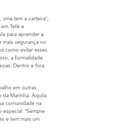
 uma tem a carteira”,
s em Tefé e
ula para aprender a
r mais segurança no
os como evitar esses
sso, a formalidade
soas. Dentro e fora
balho em outras
o da Marinha. Áquila
sua comunidade na
ho especial: “Sempre
ses e tem mais um