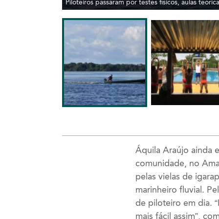
Piloteiros passaram por testes físicos, aulas teóri
Áquila Araújo ainda 
comunidade, no Amaz
pelas vielas de igara
marinheiro fluvial. P
de piloteiro em dia.
mais fácil assim”, c