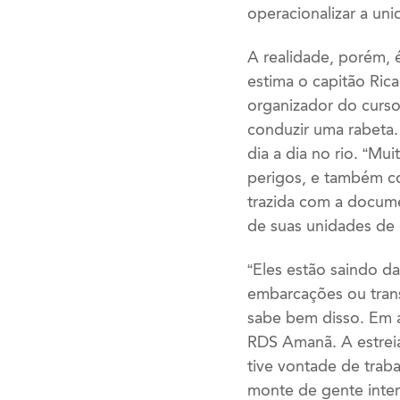
operacionalizar a un
A realidade, porém, 
estima o capitão Rica
organizador do curso.
conduzir uma rabeta.
dia a dia no rio. “M
perigos, e também co
trazida com a docume
de suas unidades de
“Eles estão saindo d
embarcações ou trans
sabe bem disso. Em a
RDS Amanã. A estreia 
tive vontade de trab
monte de gente inter