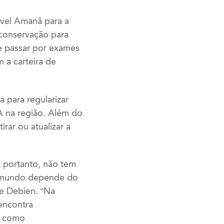
vel Amanã para a
 conservação para
e passar por exames
m a carteira de
 para regularizar
 na região. Além do
rar ou atualizar a
, portanto, não tem
do mundo depende do
te Debien. “Na
encontra
m como