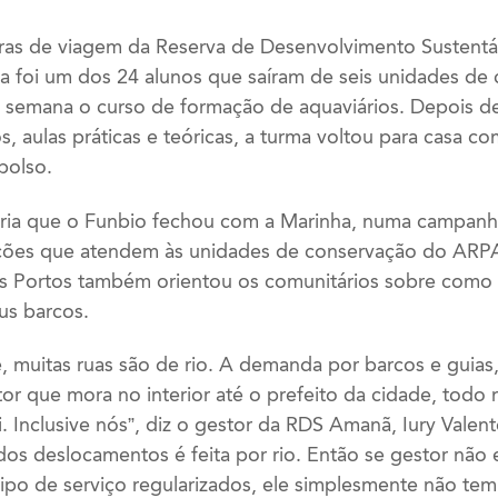
ras de viagem da Reserva de Desenvolvimento Sustentá
la foi um dos 24 alunos que saíram de seis unidades de
semana o curso de formação de aquaviários. Depois d
os, aulas práticas e teóricas, a turma voltou para casa co
 bolso.
ria que o Funbio fechou com a Marinha, numa campanha
ações que atendem às unidades de conservação do ARPA
os Portos também orientou os comunitários sobre como ti
s barcos.
, muitas ruas são de rio. A demanda por barcos e guias
ltor que mora no interior até o prefeito da cidade, to
ui. Inclusive nós”, diz o gestor da RDS Amanã, Iury Valen
dos deslocamentos é feita por rio. Então se gestor não 
ipo de serviço regularizados, ele simplesmente não te