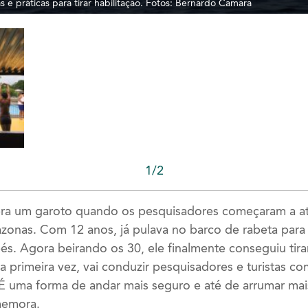
cas e práticas para tirar habilitação. Fotos: Bernardo Camara
1/2
era um garoto quando os pesquisadores começaram a at
onas. Com 12 anos, já pulava no barco de rabeta para
pés. Agora beirando os 30, ele finalmente conseguiu tirar
ela primeira vez, vai conduzir pesquisadores e turistas
 “É uma forma de andar mais seguro e até de arrumar ma
omemora.