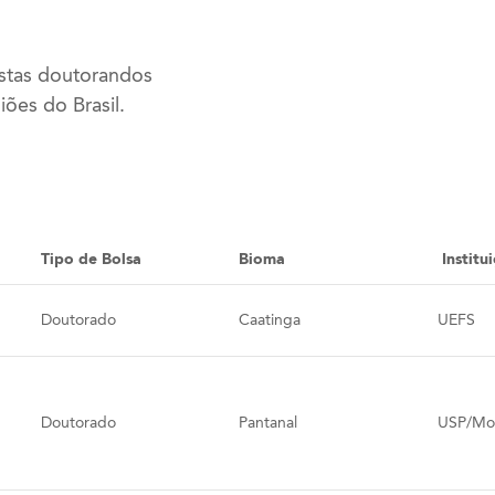
istas doutorandos
iões do Brasil.
Tipo de Bolsa
Bioma
Institu
Doutorado
Caatinga
UEFS
Doutorado
Pantanal
USP/Mon