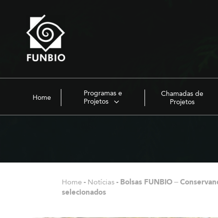
Programas e
Chamadas de
Home
Projetos
Projetos
Home
-
Notícias
-
Bolsas FUNBIO – Conservand
selecionados