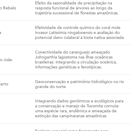
Efeito da sazonalidade de precipitação na
ho Rebelo
resposta funcional de árvores ao longo da
trajetória sucessional de florestas amazônicas.
Efetividade de controle químico do coral mole
a
invasor Latissimia ningalooensis e avaliação do
potencial dano colateral à biota nativa associada
Conectividade do caranguejo ameaçado
Johngarthia lagostoma nas ilhas oceânicas
o João
brasileiras: integrando a circulação oceânica,
informações genéticas e fenotípicas.
Geoconservação e patrimônio hidrológico no rio
terto
grande do norte
Integrando dados genômicos e ecológicos para
a conservação e manejo de Tovomita cornuta:
uma espécie rara, endêmica e ameaçada de
extinção das campinaranas amazônicas