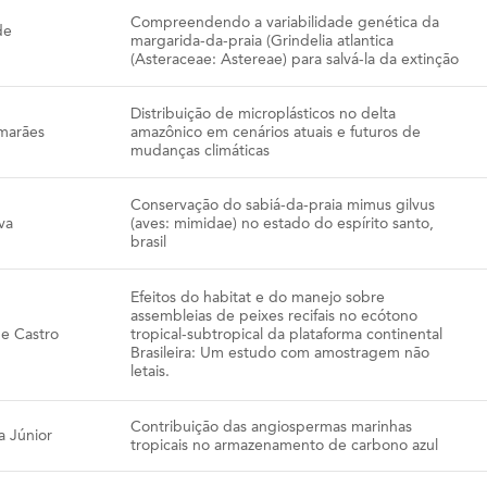
Compreendendo a variabilidade genética da
de
margarida-da-praia (Grindelia atlantica
(Asteraceae: Astereae) para salvá-la da extinção
Distribuição de microplásticos no delta
imarães
amazônico em cenários atuais e futuros de
mudanças climáticas
Conservação do sabiá-da-praia mimus gilvus
va
(aves: mimidae) no estado do espírito santo,
brasil
Efeitos do habitat e do manejo sobre
assembleias de peixes recifais no ecótono
e Castro
tropical-subtropical da plataforma continental
Brasileira: Um estudo com amostragem não
letais.
Contribuição das angiospermas marinhas
a Júnior
tropicais no armazenamento de carbono azul