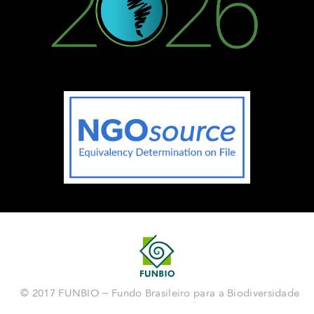
© 2017 FUNBIO – Fundo Brasileiro para a Biodiversidade